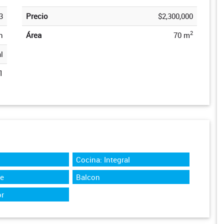
3
Precio
$2,300,000
2
n
Área
70 m
l
1
Cocina: Integral
te
Balcon
r