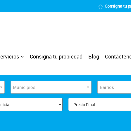
Consigna tu p
ervicios
Consigna tu propiedad
Blog
Contácten
Municipios
Barrios