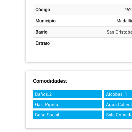
Código
452
Municipio
Medellí
Barrio
San Cristoba
Estrato
Comodidades:
Baños:2
Alcobas: 1
Gas: Pipeta
Agua Calien
Baño Social
Sala Comedo