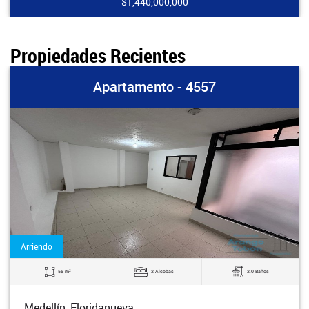
$1,440,000,000
Propiedades Recientes
Apartamento - 4557
Arriendo
2
55 m
2 Alcobas
2.0 Baños
Medellín, Floridanueva