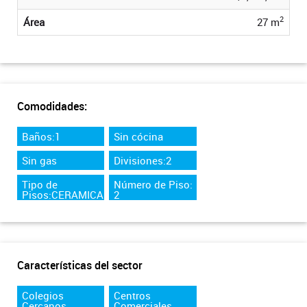
2
Área
27 m
Comodidades:
Baños:1
Sin cócina
Sin gas
Divisiones:2
Tipo de
Número de Piso:
Pisos:CERAMICA
2
Características del sector
Colegios
Centros
Cercanos
Comerciales