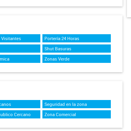
Visitantes
Portería:24 Horas
Shut Basuras
ámica
Zonas Verde
canos
Seguridad en la zona
Publico Cercano
Zona Comercial