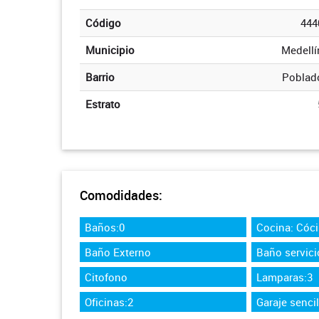
Código
444
Municipio
Medellí
Barrio
Poblad
Estrato
Comodidades:
Baños:0
Cocina: Cóci
Baño Externo
Baño servici
Citofono
Lamparas:3
Oficinas:2
Garaje sencil