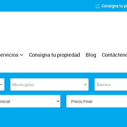
Consigna tu p
ervicios
Consigna tu propiedad
Blog
Contácten
Municipios
Barrios