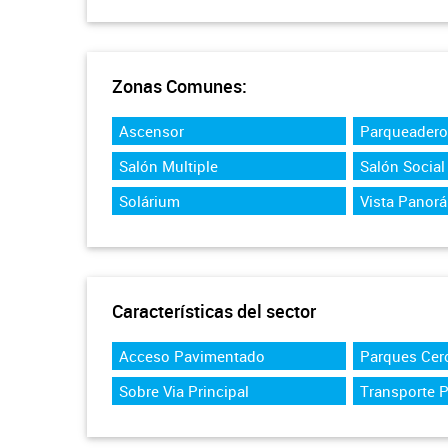
Zonas Comunes:
Ascensor
Parqueadero 
Salón Multiple
Salón Social
Solárium
Vista Panor
Características del sector
Acceso Pavimentado
Parques Cer
Sobre Via Principal
Transporte 