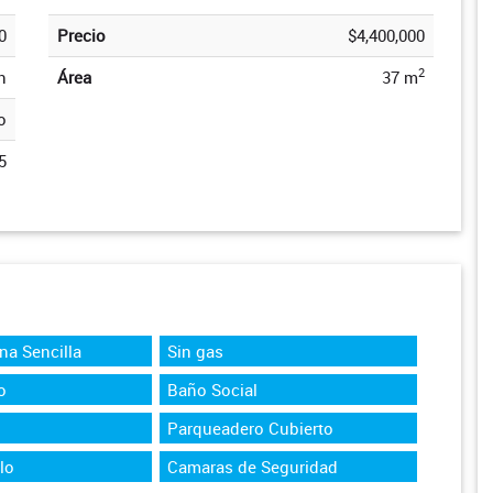
0
Precio
$4,400,000
2
n
Área
37 m
o
5
na Sencilla
Sin gas
o
Baño Social
Parqueadero Cubierto
lo
Camaras de Seguridad