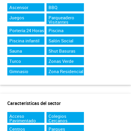
Ascensor
BBQ
Juegos
Parqueadero
Visitantes
Portería:24 Horas
Piscina
Piscina infantil
Salón Social
Sauna
Shut Basuras
Turco
Zonas Verde
Gimnasio
Zona Residencial
Características del sector
Acceso
Colegios
Pavimentado
Cercanos
Centros
Parques