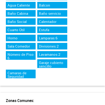
Agua Caliente
Balcon
Baño Cabina
Baño servicio
Baño Social
Calentador
Cuarto Útil
Estufa
Horno
Lamparas:6
Sala Comedor
Divisiones:2
Número de Piso:
Lavamanos:2
6
Garaje cubierto
sencillo
Camaras de
Seguridad
Zonas Comunes: