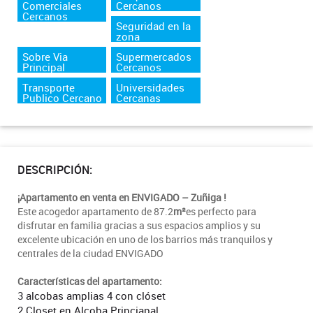
Comerciales
Cercanos
Cercanos
Seguridad en la
zona
Sobre Via
Supermercados
Principal
Cercanos
Transporte
Universidades
Publico Cercano
Cercanas
DESCRIPCIÓN:
¡Apartamento en venta en ENVIGADO – Zuñiga !
Este acogedor apartamento de 87.2
m²
es perfecto para
disfrutar en familia gracias a sus espacios amplios y su
excelente ubicación en uno de los barrios más tranquilos y
centrales de la ciudad ENVIGADO
Características del apartamento:
3 alcobas amplias 4 con clóset
2 Closet en Alcoba Princiapal