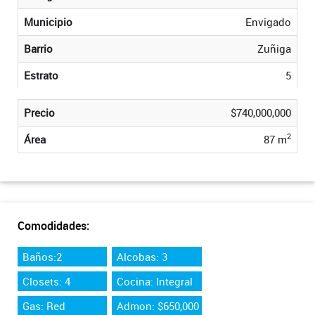
Municipio
Envigado
Barrio
Zuñiga
Estrato
5
Precio
$740,000,000
2
Área
87 m
Comodidades:
Baños:2
Alcobas: 3
Closets: 4
Cocina: Integral
Gas: Red
Admon: $650,000