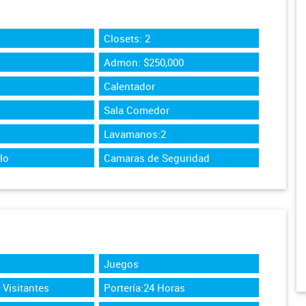
Closets: 2
Admon: $250,000
Calentador
Sala Comedor
Lavamanos:2
lo
Camaras de Seguridad
Juegos
Visitantes
Portería:24 Horas