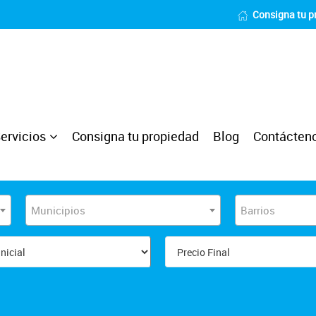
Consigna tu p
ervicios
Consigna tu propiedad
Blog
Contácten
Municipios
Barrios