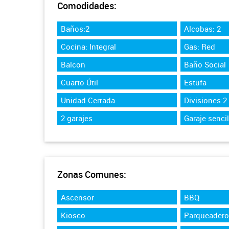
Comodidades:
Baños:2
Alcobas: 2
Cocina: Integral
Gas: Red
Balcon
Baño Social
Cuarto Útil
Estufa
Unidad Cerrada
Divisiones:2
2 garajes
Garaje sencil
Zonas Comunes:
Ascensor
BBQ
Kiosco
Parqueadero 