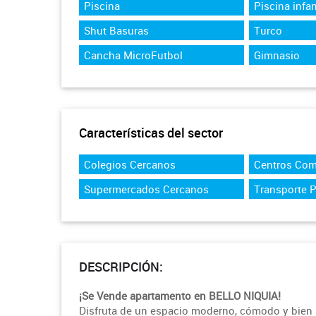
Piscina
Piscina infan
Shut Basuras
Turco
Cancha MicroFutbol
Gimnasio
Características del sector
Colegios Cercanos
Centros Com
Supermercados Cercanos
Transporte 
DESCRIPCIÓN:
¡Se Vende apartamento en BELLO NIQUIA!
Disfruta de un espacio moderno, cómodo y bien 