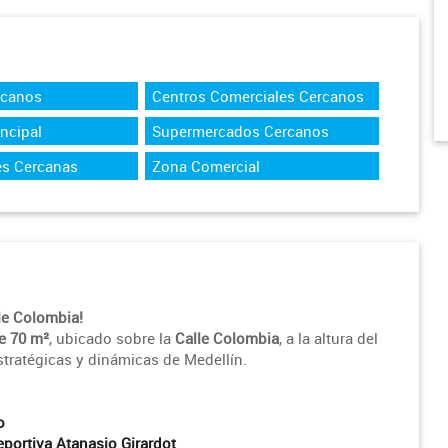
rcanos
Centros Comerciales Cercanos
incipal
Supermercados Cercanos
es Cercanas
Zona Comercial
lle Colombia!
e 70 m²
, ubicado sobre la
Calle Colombia
, a la altura del
stratégicas y dinámicas de Medellín.
o
portiva Atanasio Girardot