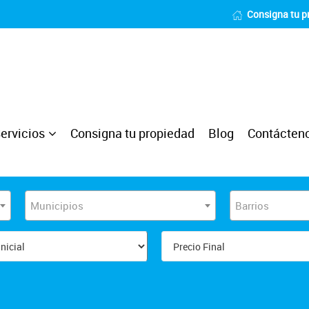
Consigna tu p
ervicios
Consigna tu propiedad
Blog
Contácten
Municipios
Barrios