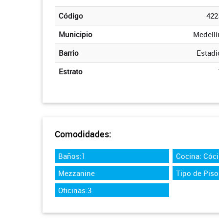
Código
422
Municipio
Medellí
Barrio
Estadi
Estrato
Comodidades:
Baños:1
Cocina: Cóci
Mezzanine
Tipo de Pis
Oficinas:3