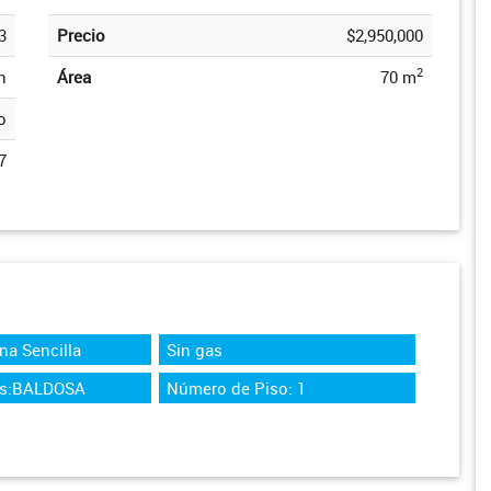
3
Precio
$2,950,000
2
n
Área
70 m
o
7
na Sencilla
Sin gas
os:BALDOSA
Número de Piso: 1