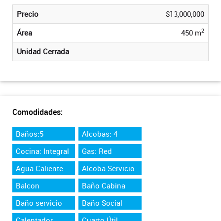
Precio
$13,000,000
2
Área
450 m
Unidad Cerrada
Comodidades:
Baños:5
Alcobas: 4
Cocina: Integral
Gas: Red
Agua Caliente
Alcoba Servicio
Balcon
Baño Cabina
Baño servicio
Baño Social
Calentador
Cuarto Útil