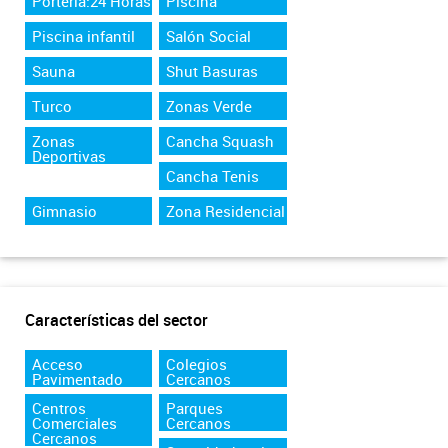
Portería:24 Horas
Piscina
Piscina infantil
Salón Social
Sauna
Shut Basuras
Turco
Zonas Verde
Zonas
Cancha Squash
Deportivas
Cancha Tenis
Gimnasio
Zona Residencial
Características del sector
Acceso
Colegios
Pavimentado
Cercanos
Centros
Parques
Comerciales
Cercanos
Cercanos