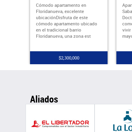
Cómodo apartamento en
Apar
Floridanueva, excelente
Saba
n y
ubicaciónDisfruta de este
Doct
cómodo apartamento ubicado
como
e alta
en el tradicional barrio
vivi
d cu
Floridanueva, una zona est
mayo
$2,300,000
Aliados