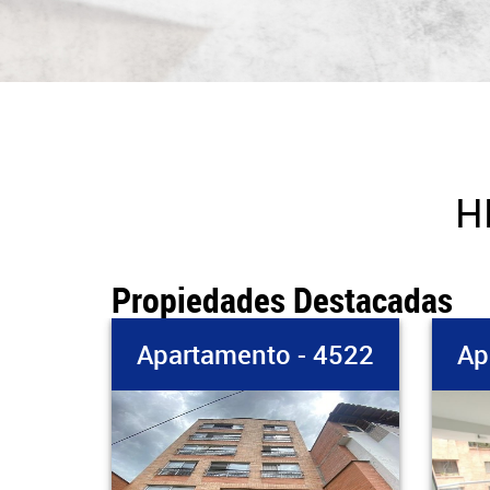
H
Propiedades Destacadas
 4219
Apartamento - 4522
Ap