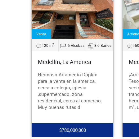
Venta
Arrien
2
5.0 Baños
120 m
5 Alcobas
3.0 Baños
15
Medellín, La America
Mede
 de lujo
Hermoso Artamento Duplex
¡Arr
no de
para la venta en la america,
Teso
giosos
cerca a colegio, iglesia
sect
,supermercado. zona
tran
o de
residencial, cerca al comercio.
herm
Muy buenas rutas d
m², 
$780,000,000