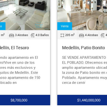
do
Venta
2
2
0 m
3 Alcobas
4.0 Baños
205 m
4 Alcobas
llín, El Tesoro
Medellín, Patio Bonito
iendo apartamento en El
SE VENDE APARTAMENTO
ro!Vive en uno de los
EL POBLADO. Ofrecemos es
ores más exclusivos y
amplio apartamento ubica
quilos de Medellín. Este
la zona de Patio bonito en 
oso apartamento de 150
Poblado. Apartamento mu
ubicado en
cerca de centr
$8,700,000
$1,440,000,000