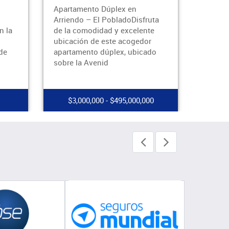
Apartamento Dúplex en
Arriend
Arriendo – El PobladoDisfruta
Flores
n la
de la comodidad y excelente
encanta
ubicación de este acogedor
media 
de
apartamento dúplex, ubicado
un pun
sobre la Avenid
empren
$3,000,000 - $495,000,000