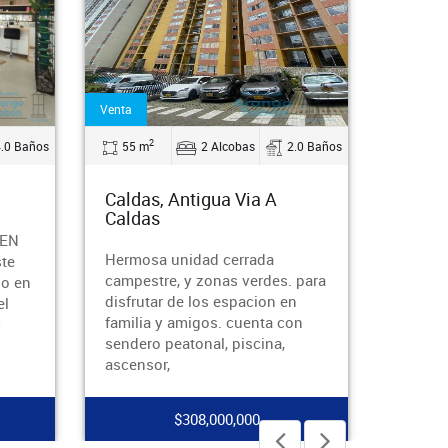
Venta
2
4.0 Baños
55 m
2 Alcobas
2.0 Baños
Caldas, Antigua Via A
Caldas
 EN
Hermosa unidad cerrada
te
campestre, y zonas verdes. para
do en
disfrutar de los espacion en
el
familia y amigos. cuenta con
y
sendero peatonal, piscina,
ascensor,
$308,000,000