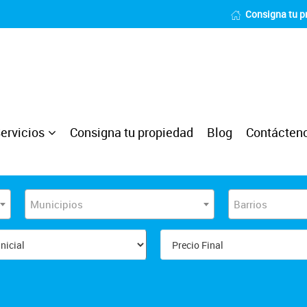
Consigna tu p
ervicios
Consigna tu propiedad
Blog
Contácten
Municipios
Barrios