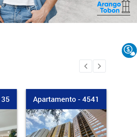
N
135
Apartamento - 4541