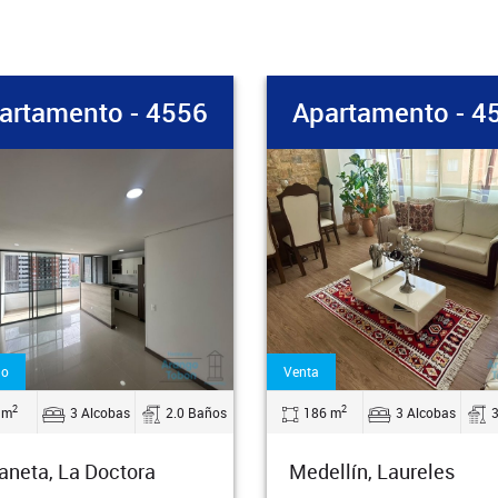
artamento - 4556
Apartamento - 4
do
Venta
2
2
 m
3 Alcobas
2.0 Baños
186 m
3 Alcobas
aneta, La Doctora
Medellín, Laureles