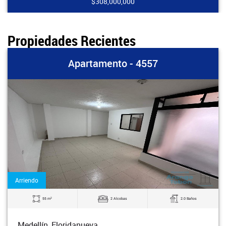
$308,000,000
Propiedades Recientes
Apartamento - 4557
Arriendo
2
55 m
2 Alcobas
2.0 Baños
Medellín, Floridanueva