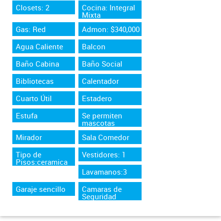
Closets: 2
Cocina: Integral
Mixta
Gas: Red
Admon: $340,000
Agua Caliente
Balcon
Baño Cabina
Baño Social
Bibliotecas
Calentador
Cuarto Útil
Estadero
Estufa
Se permiten
mascotas
Mirador
Sala Comedor
Tipo de
Vestidores: 1
Pisos:ceramica
Lavamanos:3
Garaje sencillo
Camaras de
Seguridad