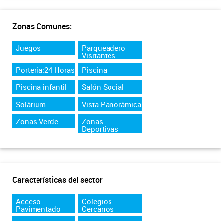
Zonas Comunes:
Juegos
Parqueadero
Visitantes
Portería:24 Horas
Piscina
Piscina infantil
Salón Social
Solárium
Vista Panorámica
Zonas Verde
Zonas
Deportivas
Características del sector
Acceso
Colegios
Pavimentado
Cercanos