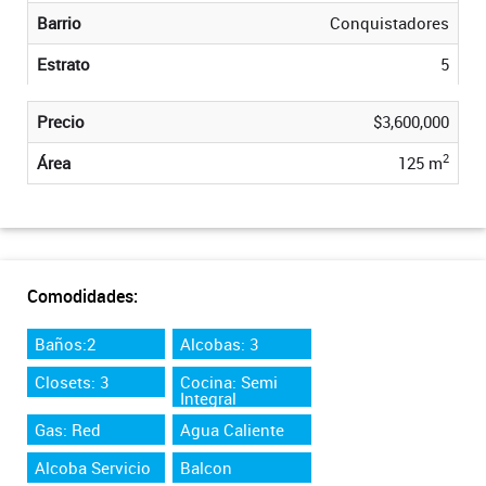
Barrio
Conquistadores
Estrato
5
Precio
$3,600,000
2
Área
125 m
Comodidades:
Baños:2
Alcobas: 3
Closets: 3
Cocina: Semi
Integral
Gas: Red
Agua Caliente
Alcoba Servicio
Balcon