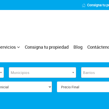
Consigna tu p
ervicios
Consigna tu propiedad
Blog
Contácten
Municipios
Barrios