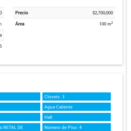
0
Precio
$2,700,000
2
n
Área
100 m
a
5
Closets: 3
Agua Caliente
Hall
os:RETAL DE
Número de Piso: 4