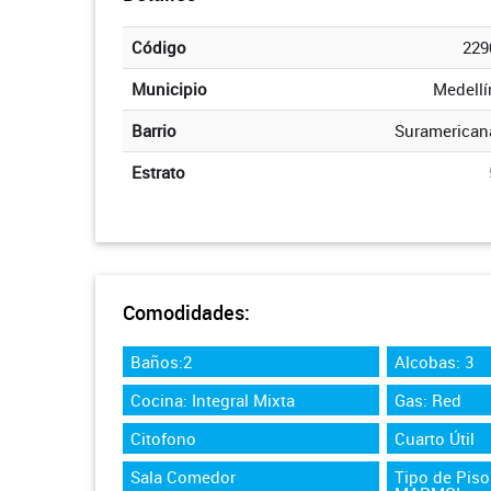
Código
229
Municipio
Medellí
Barrio
Suramerican
Estrato
Comodidades:
Baños:2
Alcobas: 3
Cocina: Integral Mixta
Gas: Red
Citofono
Cuarto Útil
Sala Comedor
Tipo de Pis