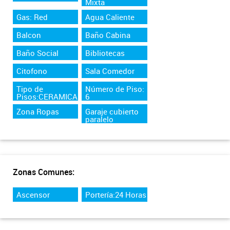
Mixta
Gas: Red
Agua Caliente
Balcon
Baño Cabina
Baño Social
Bibliotecas
Citofono
Sala Comedor
Tipo de
Número de Piso:
Pisos:CERAMICA
6
Zona Ropas
Garaje cubierto
paralelo
Zonas Comunes:
Ascensor
Portería:24 Horas